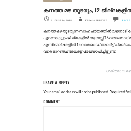
കനത്ത മഴ തുടരും, 12 ജില്ലകളില്‍
AUGUST 16, 2018
KERALA SUPPORT
LEAVE 
കനത്ത മഴ തുടരുന്ന സാഹചര്യത്തില്‍ വയനാട്, കോഴിക
എറണാകുളം ജില്ലകളില്‍ ആഗസ്റ്റ് 16 വരെ റെഡ് അലര്‍
എന്നീ ജില്ലകളില്‍ 15 വരെ റെഡ് അലര്‍ട്ട് പ്രഖ്യാ
വരെ ഓറഞ്ച് അലര്‍ട്ട് പ്രഖ്യാപിച്ചിട്ടുണ്ട്.
P
ശക്തമായ മഴ ജ
O
LEAVE A REPLY
S
T
Your email address will not be published.
Required fie
N
COMMENT
A
V
I