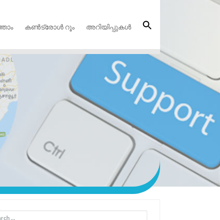
്താം
കൺട്രോൾ റൂം
അറിയിപ്പുകൾ