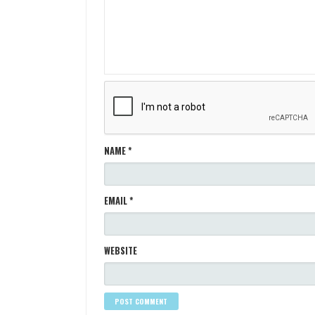
G
A
T
I
O
N
NAME
*
EMAIL
*
WEBSITE