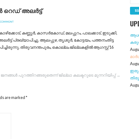
E
 റെഡ് അലര്‍ട്ട്
A
R
UP
A COMMENT
C
H
്കോട്, കണ്ണൂര്‍, കാസര്‍കോഡ്, മലപ്പുറം, പാലക്കാട്, ഇടുക്കി,
ആശങ്
F
ട്ട് പ്രഖ്യാപിച്ചു. ആലപ്പുഴ, തൃശൂര്‍, കോട്ടയം, പത്തനംതിട്ട
കരു
O
പിച്ചിരുന്നു. തിരുവനന്തപുരം, കൊല്ലം ജില്ലകളില്‍ ആഗസ്റ്റ് 16
Augu
R
മാര്
:
Augu
ഇരു
നങ്ങള്‍ പുറത്തിറങ്ങരുതെന്ന് ജില്ലാ കലക്ടറുടെ മുന്നറിയിപ്പ് →
തിരു
Augu
lds are marked
*