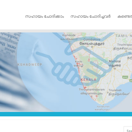
സഹായം ചോദിക്കാം
സഹായം ചോദിച്ചവർ
കണ്ടെത
S